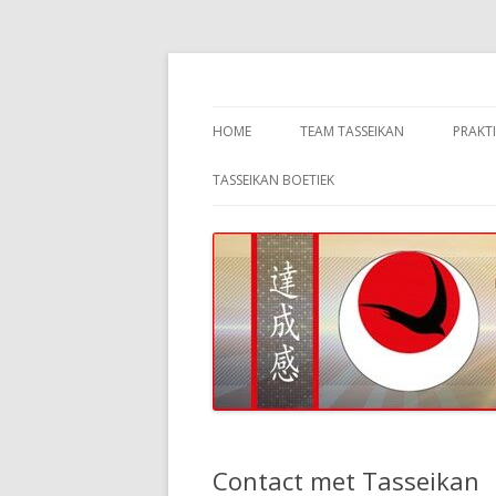
Tasseikan De Pinte
Tasseikan
HOME
TEAM TASSEIKAN
PRAKT
NAAM, MISSIE, VISIE EN
STAR
TASSEIKAN BOETIEK
STRATEGIE
KOST
LESGEVERS
TRAI
VRIJWILLIGERS
TRAI
CLUBORGANISATIE
BUDD
JKA VLAANDEREN / KARATE
EXAM
VLAANDEREN
DEEL
JKA BELGIUM – JKA EUROPE
Contact met Tasseikan
KARA