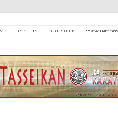
Spring
naar
ISCH
ACTIVITEITEN
KARATE & ETHIEK
CONTACT MET TASS
inhoud
T TO KARATE
ACTIVITEITENKALENDER
ETHISCH VERANTWOORD
SPORTEN (EVS)
PRIJS
COMPETITIE
JONGEREN
DOJO-KUN
NING JONGEREN
ANDERE TRAININGEN
VOLWASSENEN
AANSPREEKPUNT INTEGRITEIT
NING VOLWASSENEN
ANDERE CLUBACTIVITEITEN
ZOMERTRAININGEN: EEN
(API)
JONGEREN LESGEVERSTEAM
BIJSCHOLINGEN
KNALLEND SUCCES!
Y’S, METERS & PETERS
INITIATIES & DEMONSTRATIES
JAARLIJKSE TASSEIKAN
EN
TRAININGSDAG
NEMEN AAN EEN EXAMEN
NIEUWJAARSTRAINING & -
RECEPTIE 2026: EEN STERKE
TE-GI